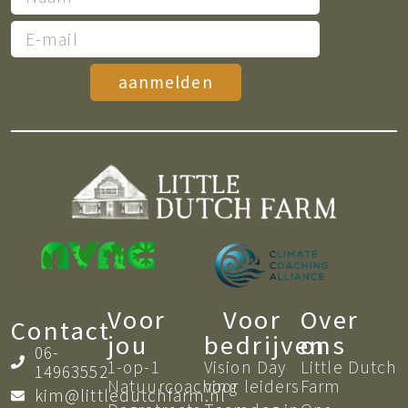
aanmelden
Voor
Voor
Over
Contact
jou
bedrijven
ons
06-
1-op-1
Vision Day
Little Dutch
14963552
Natuurcoaching
voor leiders
Farm
kim@littledutchfarm.nl