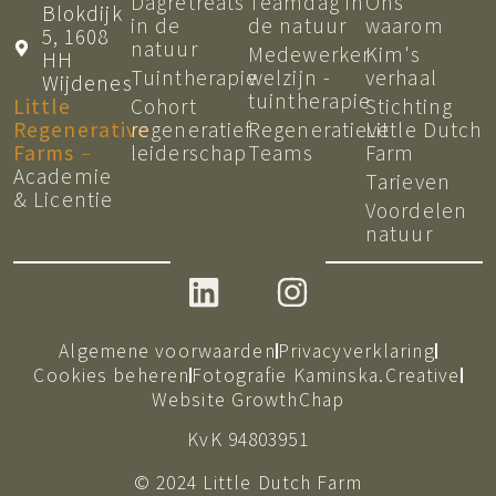
Dagretreats
Teamdag in
Ons
Blokdijk
in de
de natuur
waarom
5, 1608
natuur
Medewerker
Kim's
HH
Tuintherapie
welzijn -
verhaal
Wijdenes
tuintherapie
Little
Cohort
Stichting
Regenerative
regeneratief
Regeneratieve
Little Dutch
Farms
–
leiderschap
Teams
Farm
Academie
Tarieven
& Licentie
Voordelen
natuur
Algemene voorwaarden
Privacyverklaring
Cookies beheren
Fotografie Kaminska.Creative
Website GrowthChap
KvK 94803951
© 2024 Little Dutch Farm