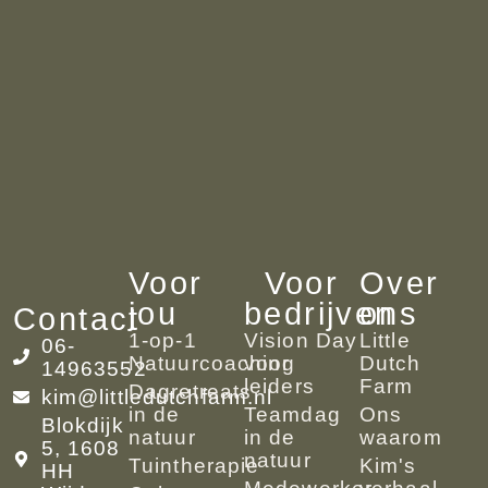
Voor
Voor
Over
jou
bedrijven
ons
Contact
1-op-1
Vision Day
Little
06-
Natuurcoaching
voor
Dutch
14963552
leiders
Farm
Dagretreats
kim@littledutchfarm.nl
in de
Teamdag
Ons
Blokdijk
natuur
in de
waarom
5, 1608
natuur
Tuintherapie
Kim's
HH