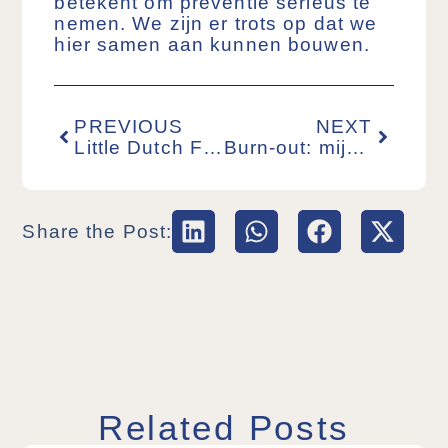
betekent om preventie serieus te
nemen. We zijn er trots op dat we
hier samen aan kunnen bouwen.
PREVIOUS
NEXT
Little Dutch Farm wordt social enterprise: natuur als antwoord op groeiende mentale crisis in Nederland
Burn-out: mijn verhaal en de eerste resultaten van het proefproject rond tuinterapie
Share the Post:
Related Posts