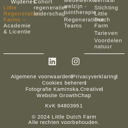
Medewerker
verhaal
Wijdenes
Cohort
welzijn -
Little
regeneratief
Stichting
tuintherapie
Regenerative
leiderschap
Little
Farms
–
Regeneratieve
Dutch
Academie
Teams
Farm
& Licentie
Tarieven
Voordelen
natuur
Algemene voorwaarden
Privacyverklaring
Cookies beheren
Fotografie Kaminska.Creative
Website GrowthChap
KvK 94803951
© 2024 Little Dutch Farm
Alle rechten voorbehouden.