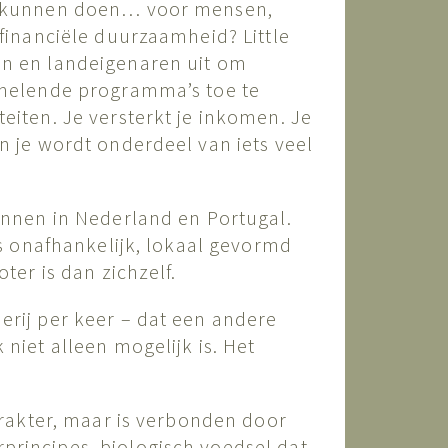
u kunnen doen… voor mensen,
 financiële duurzaamheid? Little
en en landeigenaren uit om
 helende programma’s toe te
eiten. Je versterkt je inkomen. Je
n je wordt onderdeel van iets veel
onnen in Nederland en Portugal.
is onafhankelijk, lokaal gevormd
ter is dan zichzelf.
erij per keer – dat een andere
niet alleen mogelijk is. Het
arakter, maar is verbonden door
rincipes, biologisch voedsel dat