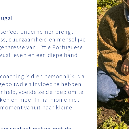
tugal
s serieel-ondernemer brengt
ess, duurzaamheid en menselijke
igenaresse van Little Portuguese
wust leven en een diepe band
 coaching is diep persoonlijk. Na
pgebouwd en invloed te hebben
mheid, voelde ze de roep om te
aken en meer in harmonie met
it moment vanuit haar kleine
ieuw contact maken met de