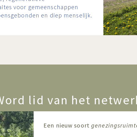
raites voor gemeenschappen
zoensgebonden en diep menselijk.
Word lid van het netwer
Een nieuw soort
genezingsruimt