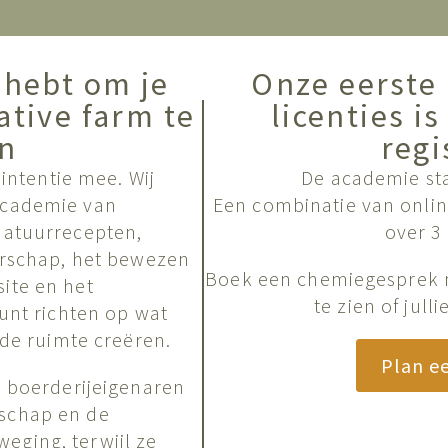
 hebt om je
Onze eerste
ative farm te
licenties i
n
regi
 intentie mee. Wij
De academie sta
academie van
Een combinatie van online
natuurrecepten,
over 3
derschap, het bewezen
Boek een chemiegesprek 
ite en het
te zien of jull
kunt richten op wat
nde ruimte creëren.
Plan e
e boerderijeigenaren
schap en de
eging, terwijl ze