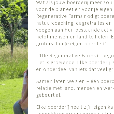
Wat als jouw boerderij meer zo
voor de planeet en voor je eigen
Regenerative Farms nodigt boer
natuurcoaching, dagretraites en
voegen aan hun bestaande activit
helpt mensen en land te helen. E
groters dan je eigen boerderij.
Little Regenerative Farms is beg
Het is groeiende. Elke boerderij 
en onderdeel van iets dat veel gro
Samen laten we zien – één boerd
relatie met land, mensen en werk 
gebeurt al.
Elke boerderij heeft zijn eigen k
gedeelde waarden: permacultuurp