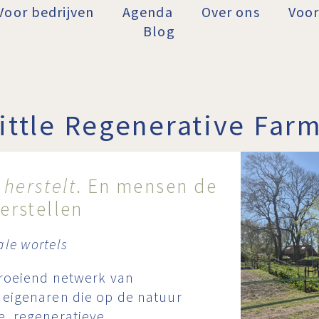
Voor bedrijven
Agenda
Over ons
Voor
Blog
ittle Regenerative Far
n
herstelt
. En mensen de
erstellen
le wortels
groeiend netwerk van
deigenaren die op de natuur
e, regeneratieve