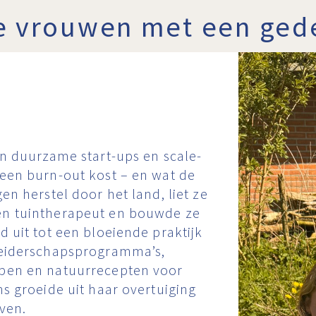
e vrouwen met een ged
in duurzame start-ups en scale-
 een burn-out kost – en wat de
en herstel door het land, liet ze
en tuintherapeut en bouwde ze
d uit tot een bloeiende praktijk
leiderschapsprogramma’s,
epen en natuurrecepten voor
ms groeide uit haar overtuiging
jven.