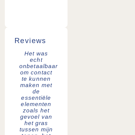
Reviews
Het was
Ik kom echt
Een
echt
tot rust als
perfec
onbetaalbaar
ik bij Kim
dag in
om contact
ben. Haar
buitenlu
te kunnen
plaats en
niet v
maken met
aanwezigheid
van
de
kalmeren
Amster
essentiële
me en
Kim is 
elementen
brengen
heel wa
zoals het
me een
en
gevoel van
moment
gastvri
het gras
van rust in
vrouw 
tussen mijn
mijn drukke
je in 