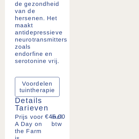
de gezondheid
van de
hersenen. Het
maakt
antidepressieve
neurotransmitters
zoals
endorfine en
serotonine vrij.
Voordelen
tuintherapie
Details
Tarieven
€45,00
Prijs voor
incl.
A Day on
btw
the Farm
is