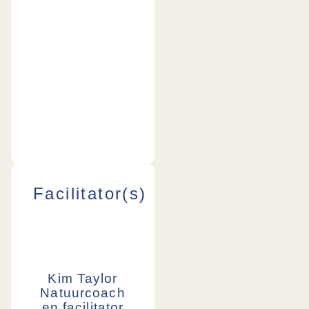
retreat 
Little D
Farm v
harte a
Margari
Amster
Facilitator(s)
Kim Taylor
Natuurcoach
en facilitator