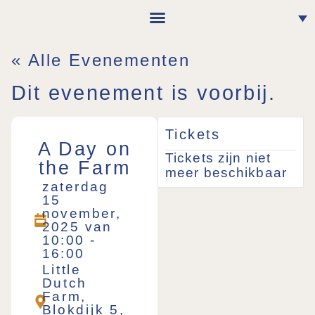
Voor bedrijven
Voordelen natuur
« Alle Evenementen
Dit evenement is voorbij.
Tickets
A Day on
Tickets zijn niet
the Farm
meer beschikbaar
zaterdag
15
november,
2025
van
10:00
-
16:00
Little
Dutch
Farm,
Blokdijk 5,