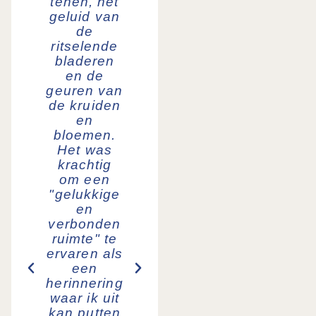
tenen, het
leven. De
watten l
geluid van
meditatie is
en op 
de
ook heerlijk
gema
ritselende
en
stelt. 
bladeren
ontspannend.
kunt
en de
volled
Annemiek
geuren van
afschak
de kruiden
van j
en
dagelij
bloemen.
routin
Het was
loskopp
krachtig
van
om een
technolo
"gelukkige
alles wo
en
voor j
verbonden
verzor
ruimte" te
Je ku
ervaren als
geniet
een
van d
herinnering
Nederla
waar ik uit
natuur
kan putten
heerli