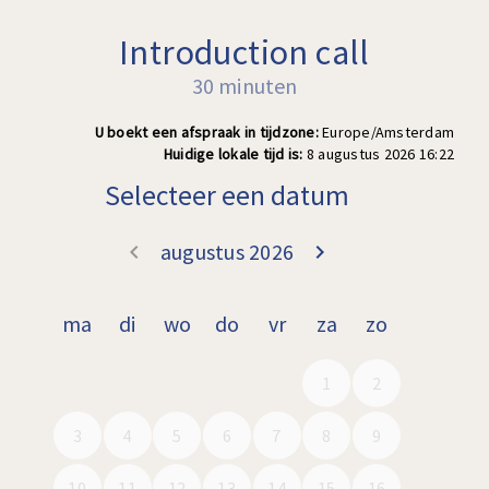
Introduction call
30 minuten
U boekt een afspraak in tijdzone:
Europe/Amsterdam
Huidige lokale tijd is:
8 augustus 2026 16:22
Selecteer een datum
augustus 2026
keyboard_arrow_left
keyboard_arrow_right
Ga terug juli 2
Doorgaa
ma
di
wo
do
vr
za
zo
1
2
3
4
5
6
7
8
9
10
11
12
13
14
15
16