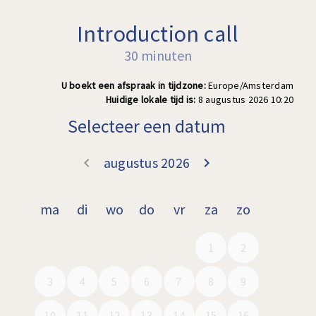
Introduction call
30 minuten
U boekt een afspraak in tijdzone:
Europe/Amsterdam
Huidige lokale tijd is:
8 augustus 2026 10:20
Selecteer een datum
augustus 2026
keyboard_arrow_left
keyboard_arrow_right
Ga terug juli 2
Doorgaa
ma
di
wo
do
vr
za
zo
1
2
3
4
5
6
7
8
9
10
11
12
13
14
15
16