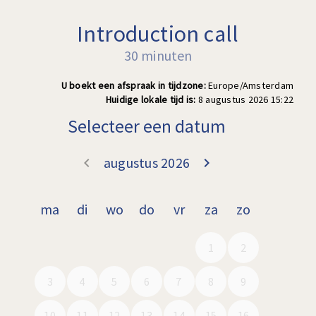
Introduction call
30 minuten
U boekt een afspraak in tijdzone:
Europe/Amsterdam
Huidige lokale tijd is:
8 augustus 2026 15:22
Selecteer een datum
augustus 2026
keyboard_arrow_left
keyboard_arrow_right
Ga terug juli 2
Doorgaa
ma
di
wo
do
vr
za
zo
1
2
3
4
5
6
7
8
9
10
11
12
13
14
15
16