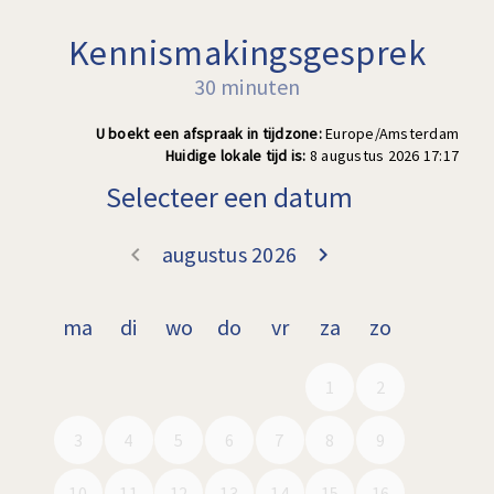
Kennismakingsgesprek
30 minuten
U boekt een afspraak in tijdzone:
Europe/Amsterdam
Huidige lokale tijd is:
8 augustus 2026 17:17
Selecteer een datum
augustus 2026
keyboard_arrow_left
keyboard_arrow_right
Ga terug juli 2
Doorgaa
ma
di
wo
do
vr
za
zo
1
2
3
4
5
6
7
8
9
10
11
12
13
14
15
16