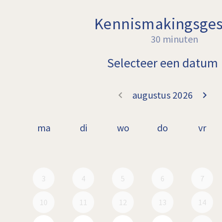
Kennismakingsge
30 minuten
Selecteer een datum
augustus 2026
keyboard_arrow_left
keyboard_arrow_right
Ga terug j
D
ma
di
wo
do
vr
3
4
5
6
7
10
11
12
13
14