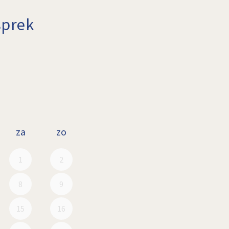
sprek
uli 2026
oorgaan september 20
za
zo
1
2
8
9
15
16