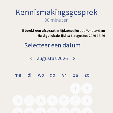
Kennismakingsgesprek
30 minuten
U boekt een afspraak in tijdzone:
Europe/Amsterdam
Huidige lokale tijd is:
8 augustus 2026 13:26
Selecteer een datum
augustus 2026
keyboard_arrow_left
keyboard_arrow_right
Ga terug juli 2
Doorgaa
ma
di
wo
do
vr
za
zo
1
2
3
4
5
6
7
8
9
10
11
12
13
14
15
16