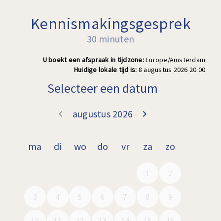
Kennismakingsgesprek
30 minuten
U boekt een afspraak in tijdzone:
Europe/Amsterdam
Huidige lokale tijd is:
8 augustus 2026 20:00
Selecteer een datum
augustus 2026
keyboard_arrow_left
keyboard_arrow_right
Ga terug juli 2
Doorgaa
ma
di
wo
do
vr
za
zo
1
2
3
4
5
6
7
8
9
10
11
12
13
14
15
16