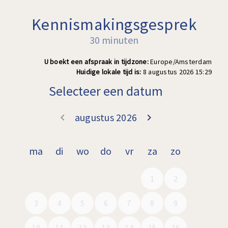
Kennismakingsgesprek
30 minuten
U boekt een afspraak in tijdzone:
Europe/Amsterdam
Huidige lokale tijd is:
8 augustus 2026 15:29
Selecteer een datum
augustus 2026
keyboard_arrow_left
keyboard_arrow_right
Ga terug juli 2
Doorgaa
ma
di
wo
do
vr
za
zo
1
2
3
4
5
6
7
8
9
10
11
12
13
14
15
16