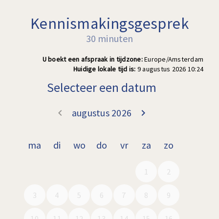
Kennismakingsgesprek
30 minuten
U boekt een afspraak in tijdzone:
Europe/Amsterdam
Huidige lokale tijd is:
9 augustus 2026 10:24
Selecteer een datum
augustus 2026
keyboard_arrow_left
keyboard_arrow_right
Ga terug juli 2
Doorgaa
ma
di
wo
do
vr
za
zo
1
2
3
4
5
6
7
8
9
10
11
12
13
14
15
16